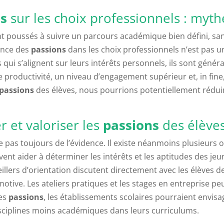
ns
sur les choix professionnels : mythe
nt poussés à suivre un parcours académique bien défini, sa
ance des
passions
dans les choix professionnels n’est pas
 qui s’alignent sur leurs intérêts personnels, ils sont généra
 productivité, un niveau d’engagement supérieur et, in fine,
passions
des élèves, nous pourrions potentiellement réduir
er et valoriser les
passions
des élève
e pas toujours de l’évidence. Il existe néanmoins plusieurs 
nt aider à déterminer les intérêts et les aptitudes des jeu
eillers d’orientation discutent directement avec les élèves de
motive. Les ateliers pratiques et les stages en entreprise p
ces
passions
, les établissements scolaires pourraient envis
sciplines moins académiques dans leurs curriculums.