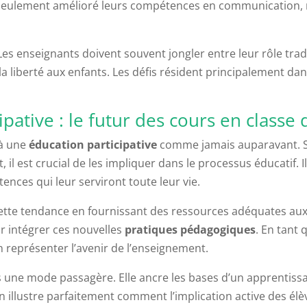
n seulement amélioré leurs compétences en communication, m
es enseignants doivent souvent jongler entre leur rôle traditi
la liberté aux enfants. Les défis résident principalement dans 
pative : le futur des cours en classe
 à une
éducation participative
comme jamais auparavant. Si 
 est crucial de les impliquer dans le processus éducatif. I
nces qui leur serviront toute leur vie.
 cette tendance en fournissant des ressources adéquates au
r intégrer ces nouvelles
pratiques pédagogiques
. En tant
n représenter l’avenir de l’enseignement.
s une mode passagère. Elle ancre les bases d’un apprentissag
 illustre parfaitement comment l’implication active des élè